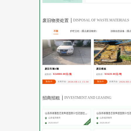
废旧物资处置
DISPOSAL OF WASTE MATERIALS
不限
护栏立柱（重点废旧物资）
涉路信息设备（重
废旧车辆4辆
废旧模板
¥24000.00元/批
¥1620.00元/吨
起拍价:
起拍价:
预热中
预热中
距离开始:
2026-08-12 15:30
距离开始:
2026-08-
招商招租
INVESTMENT AND LEASING
山东高速服务开发集团有限公司济南经贸
山东高速服务开发集团有限公司
发展分公司服务区（停车区）广场车用尿
发展分公司服务区（停车区）广
素经营项目（标段/包2）成交结果公示
素经营项目（标段/包1）成交结
山东省济南市
山东省济南市
2026-08-07
2026-08-07