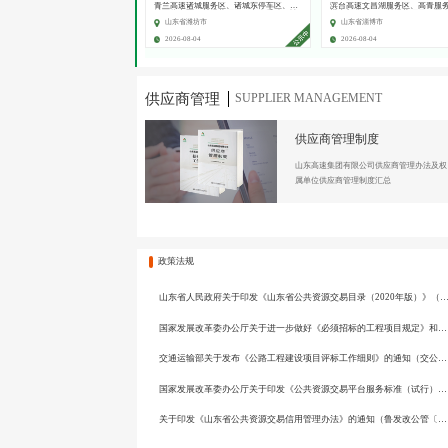
青兰高速诸城服务区、诸城东停车区、诸
滨台高速文昌湖服务区、高青服
城西停车区租赁经营项目（七次采购）谈
楼内部分档口租赁经营项目（五
判采购公告
竞价公告
山东省潍坊市
山东省淄博市
2026-08-04
2026-08-04
供应商管理
SUPPLIER MANAGEMENT
供应商管理制度
山东高速集团有限公司供应商管理办法及权
属单位供应商管理制度汇总
政策法规
山东省人民政府关于印发《山东省公共资源交易目录（2020年版）》（鲁政字〔2020
国家发展改革委办公厅关于进一步做好《必须招标的工程项目规定》和《必须招标的基础设施和公用事业项目范围规定》实施工作的通知》（发改办法规〔2020〕770号）
交通运输部关于发布《公路工程建设项目评标工作细则》的通知（交公路发〔2017〕142号）
国家发展改革委办公厅关于印发《公共资源交易平台服务标准（试行）》的通知（发改办法规〔2019〕509号）
关于印发《山东省公共资源交易信用管理办法》的通知（鲁发改公管〔2024〕2号）